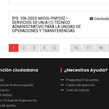
[P.S. 106-2025-MIDIS-PNPDS] –
Concluid
SERVICIOS DE UN/A (1) TÉCNICO
ADMINISTRATIVO PARA LA UNIDAD DE
OPERACIONES Y TRANSFERENCIAS
1
2
3
4
5
…
16
17
18
nción ciudadana
¿Necesitas Ayuda?
tas
Preguntas Frecuentes
ncias Anticorrupción
Centro de atención
ctorio
Links de interés
A MIDIS
n Virtual de Sugerencias
 de partes