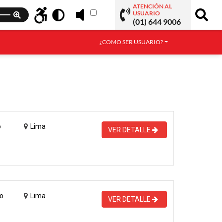
ATENCIÓN AL
USUARIO
(01) 644 9006
¿COMO SER USUARIO?
o
Lima
VER DETALLE
o
Lima
VER DETALLE