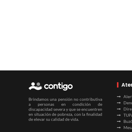
Ate
Aler
Brindamos una pensión no contributiva
Denu
a personas en condición de
Dire
discapacidad severa y que se encuentren
en situación de pobreza, con la finalidad
TUP
de elevar su calidad de vida.
Buzó
Mesa