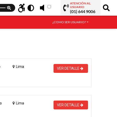
ATENCIÓN AL
USUARIO
(01) 644 9006
¿COMO SER USUARIO?
o
Lima
VER DETALLE
o
Lima
VER DETALLE