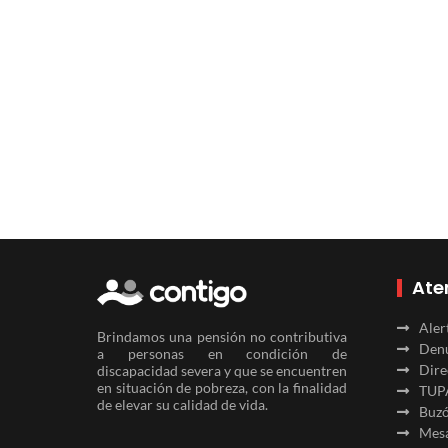
Ate
Aler
Brindamos una pensión no contributiva
Denu
a personas en condición de
Dire
discapacidad severa y que se encuentren
en situación de pobreza, con la finalidad
TUP
de elevar su calidad de vida.
Buzó
Mesa