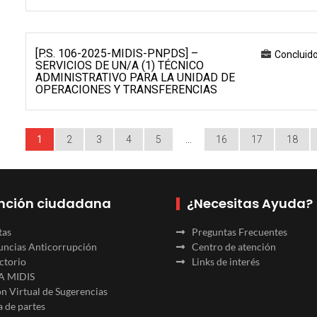
[P.S. 106-2025-MIDIS-PNPDS] –
Concluid
SERVICIOS DE UN/A (1) TÉCNICO
ADMINISTRATIVO PARA LA UNIDAD DE
OPERACIONES Y TRANSFERENCIAS
1
2
3
4
5
…
16
17
18
nción ciudadana
¿Necesitas Ayuda?
tas
Preguntas Frecuentes
ncias Anticorrupción
Centro de atención
ctorio
Links de interés
A MIDIS
n Virtual de Sugerencias
 de partes