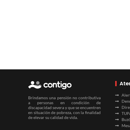
Ate
Aler
Brindamos una pensión no contributiva
Denu
a personas en condición de
Dire
discapacidad severa y que se encuentren
en situación de pobreza, con la finalidad
TUP
de elevar su calidad de vida.
Buzó
Mesa