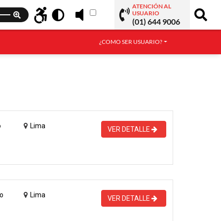
ATENCIÓN AL
USUARIO
(01) 644 9006
¿COMO SER USUARIO?
o
Lima
VER DETALLE
o
Lima
VER DETALLE