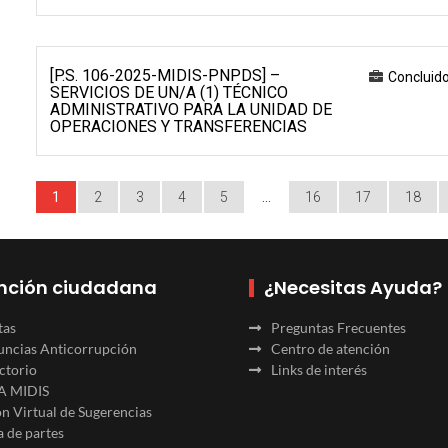
[P.S. 106-2025-MIDIS-PNPDS] –
Concluid
SERVICIOS DE UN/A (1) TÉCNICO
ADMINISTRATIVO PARA LA UNIDAD DE
OPERACIONES Y TRANSFERENCIAS
1
2
3
4
5
…
16
17
18
nción ciudadana
¿Necesitas Ayuda?
tas
Preguntas Frecuentes
ncias Anticorrupción
Centro de atención
ctorio
Links de interés
A MIDIS
n Virtual de Sugerencias
 de partes