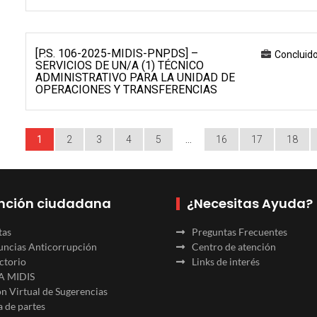
[P.S. 106-2025-MIDIS-PNPDS] –
Concluid
SERVICIOS DE UN/A (1) TÉCNICO
ADMINISTRATIVO PARA LA UNIDAD DE
OPERACIONES Y TRANSFERENCIAS
1
2
3
4
5
…
16
17
18
nción ciudadana
¿Necesitas Ayuda?
tas
Preguntas Frecuentes
ncias Anticorrupción
Centro de atención
ctorio
Links de interés
A MIDIS
n Virtual de Sugerencias
 de partes