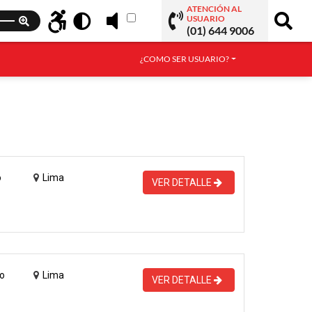
ATENCIÓN AL
USUARIO
(01) 644 9006
¿COMO SER USUARIO?
o
Lima
VER DETALLE
o
Lima
VER DETALLE