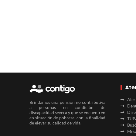
Ate
Aler
Brindamos una pensión no contributiva
Denu
a personas en condición de
Dire
discapacidad severa y que se encuentren
en situación de pobreza, con la finalidad
TUP
de elevar su calidad de vida.
Buzó
Mesa