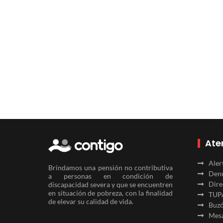
Ate
Aler
Brindamos una pensión no contributiva
Denu
a personas en condición de
Dire
discapacidad severa y que se encuentren
en situación de pobreza, con la finalidad
TUP
de elevar su calidad de vida.
Buzó
Mesa