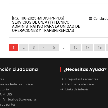
[P.S. 106-2025-MIDIS-PNPDS] –
Concluid
SERVICIOS DE UN/A (1) TÉCNICO
ADMINISTRATIVO PARA LA UNIDAD DE
OPERACIONES Y TRANSFERENCIAS
1
2
3
4
5
…
16
17
18
nción ciudadana
¿Necesitas Ayuda?
tas
Preguntas Frecuentes
ncias Anticorrupción
Centro de atención
ctorio
Links de interés
A MIDIS
n Virtual de Sugerencias
 de partes