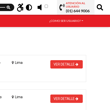
ATENCIÓN AL
USUARIO
(01) 644 9006
¿COMO SER USUARIO?
o
Lima
VER DETALLE
o
Lima
VER DETALLE