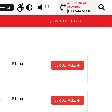
ATENCIÓN AL
USUARIO
(01) 644 9006
¿COMO SER USUARIO?
o
Lima
VER DETALLE
o
Lima
VER DETALLE