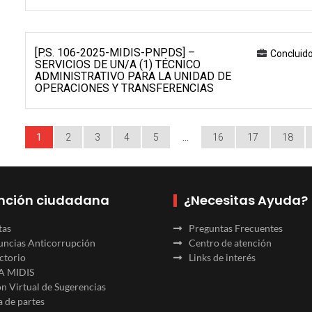
[P.S. 106-2025-MIDIS-PNPDS] –
Concluid
SERVICIOS DE UN/A (1) TÉCNICO
ADMINISTRATIVO PARA LA UNIDAD DE
OPERACIONES Y TRANSFERENCIAS
1
2
3
4
5
…
16
17
18
nción ciudadana
¿Necesitas Ayuda?
tas
Preguntas Frecuentes
ncias Anticorrupción
Centro de atención
ctorio
Links de interés
A MIDIS
n Virtual de Sugerencias
 de partes