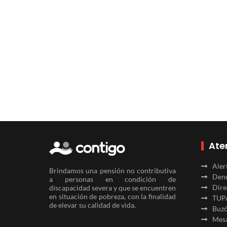
Ate
Aler
Brindamos una pensión no contributiva
Denu
a personas en condición de
Dire
discapacidad severa y que se encuentren
en situación de pobreza, con la finalidad
TUP
de elevar su calidad de vida.
Buzó
Mesa