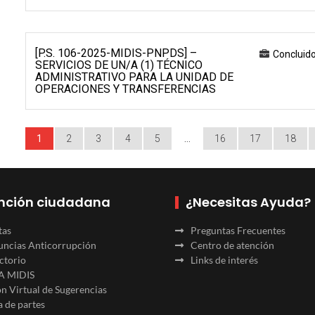
[P.S. 106-2025-MIDIS-PNPDS] –
Concluid
SERVICIOS DE UN/A (1) TÉCNICO
ADMINISTRATIVO PARA LA UNIDAD DE
OPERACIONES Y TRANSFERENCIAS
1
2
3
4
5
…
16
17
18
nción ciudadana
¿Necesitas Ayuda?
tas
Preguntas Frecuentes
ncias Anticorrupción
Centro de atención
ctorio
Links de interés
A MIDIS
n Virtual de Sugerencias
 de partes