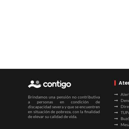
Ate
Aler
Brindamos una pensión no contributiva
Denu
a personas en condición de
Dire
discapacidad severa y que se encuentren
en situación de pobreza, con la finalidad
TUP
de elevar su calidad de vida.
Buzó
Mesa