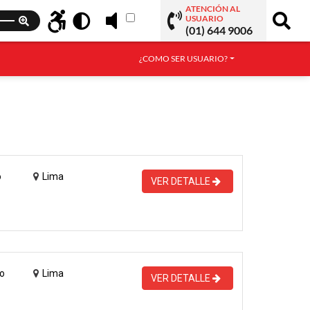
ATENCIÓN AL
USUARIO
(01) 644 9006
¿COMO SER USUARIO?
o
Lima
VER DETALLE
o
Lima
VER DETALLE