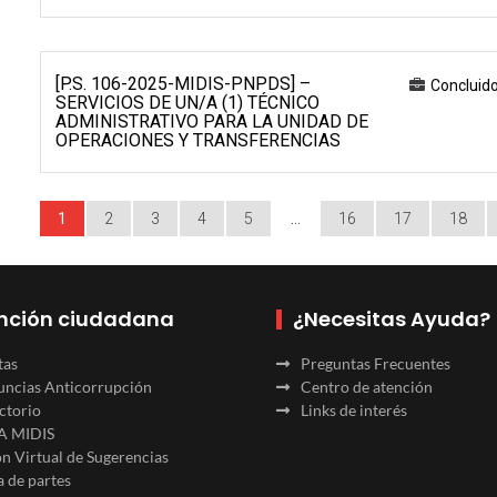
[P.S. 106-2025-MIDIS-PNPDS] –
Concluid
SERVICIOS DE UN/A (1) TÉCNICO
ADMINISTRATIVO PARA LA UNIDAD DE
OPERACIONES Y TRANSFERENCIAS
1
2
3
4
5
…
16
17
18
nción ciudadana
¿Necesitas Ayuda?
tas
Preguntas Frecuentes
ncias Anticorrupción
Centro de atención
ctorio
Links de interés
A MIDIS
n Virtual de Sugerencias
 de partes