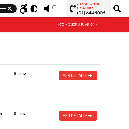
ATENCIÓN AL
USUARIO
(01) 644 9006
¿COMO SER USUARIO?
o
Lima
VER DETALLE
o
Lima
VER DETALLE