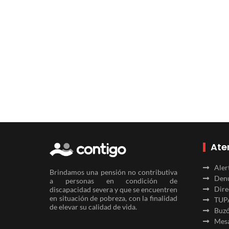
Ate
Aler
Brindamos una pensión no contributiva
Denu
a personas en condición de
Dire
discapacidad severa y que se encuentren
en situación de pobreza, con la finalidad
TUP
de elevar su calidad de vida.
Buzó
Mesa