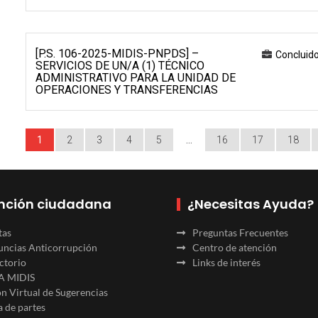
[P.S. 106-2025-MIDIS-PNPDS] –
Concluid
SERVICIOS DE UN/A (1) TÉCNICO
ADMINISTRATIVO PARA LA UNIDAD DE
OPERACIONES Y TRANSFERENCIAS
1
2
3
4
5
…
16
17
18
nción ciudadana
¿Necesitas Ayuda?
tas
Preguntas Frecuentes
ncias Anticorrupción
Centro de atención
ctorio
Links de interés
A MIDIS
n Virtual de Sugerencias
 de partes