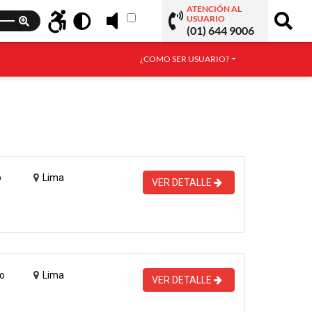
ATENCIÓN AL
USUARIO
(01) 644 9006
¿COMO SER USUARIO?
o
Lima
VER DETALLE
o
Lima
VER DETALLE