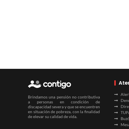
Ate
Aler
Brindamos una pensión no contributiva
Denu
a personas en condición de
Dire
discapacidad severa y que se encuentren
en situación de pobreza, con la finalidad
TUP
de elevar su calidad de vida.
Buzó
Mesa