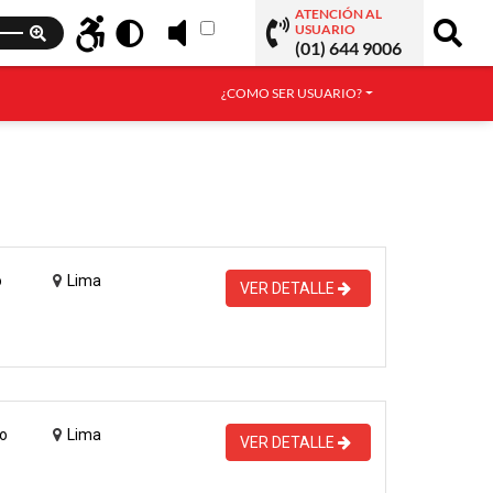
ATENCIÓN AL
USUARIO
(01) 644 9006
¿COMO SER USUARIO?
o
Lima
VER DETALLE
o
Lima
VER DETALLE