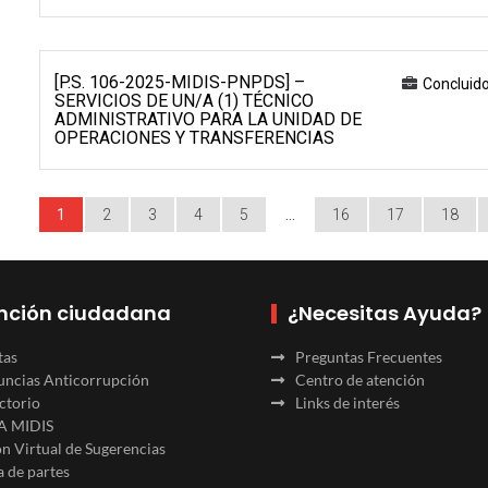
[P.S. 106-2025-MIDIS-PNPDS] –
Concluid
SERVICIOS DE UN/A (1) TÉCNICO
ADMINISTRATIVO PARA LA UNIDAD DE
OPERACIONES Y TRANSFERENCIAS
1
2
3
4
5
…
16
17
18
nción ciudadana
¿Necesitas Ayuda?
tas
Preguntas Frecuentes
ncias Anticorrupción
Centro de atención
ctorio
Links de interés
A MIDIS
n Virtual de Sugerencias
 de partes