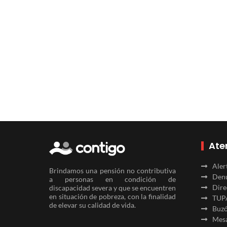
Ate
Aler
Brindamos una pensión no contributiva
Denu
a personas en condición de
Dire
discapacidad severa y que se encuentren
en situación de pobreza, con la finalidad
TUP
de elevar su calidad de vida.
Buzó
Mesa