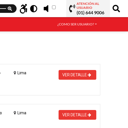
ATENCIÓN AL
USUARIO
(01) 644 9006
¿COMO SER USUARIO?
o
Lima
VER DETALLE
o
Lima
VER DETALLE