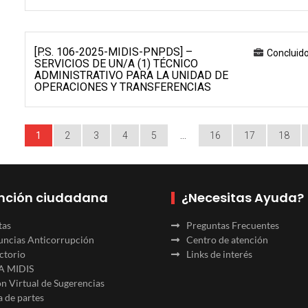
[P.S. 106-2025-MIDIS-PNPDS] –
Concluid
SERVICIOS DE UN/A (1) TÉCNICO
ADMINISTRATIVO PARA LA UNIDAD DE
OPERACIONES Y TRANSFERENCIAS
1
2
3
4
5
…
16
17
18
nción ciudadana
¿Necesitas Ayuda?
tas
Preguntas Frecuentes
ncias Anticorrupción
Centro de atención
ctorio
Links de interés
A MIDIS
n Virtual de Sugerencias
 de partes