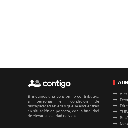
Ate
Aler
Brindamos una pensión no contributiva
Denu
a personas en condición de
Dire
discapacidad severa y que se encuentren
en situación de pobreza, con la finalidad
TUP
de elevar su calidad de vida.
Buzó
Mesa