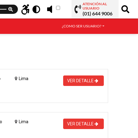
ATENCIÓN AL
USUARIO
(01) 644 9006
¿COMO SER USUARIO?
o
Lima
VER DETALLE
o
Lima
VER DETALLE