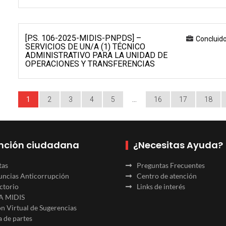
[P.S. 106-2025-MIDIS-PNPDS] –
Concluid
SERVICIOS DE UN/A (1) TÉCNICO
ADMINISTRATIVO PARA LA UNIDAD DE
OPERACIONES Y TRANSFERENCIAS
1
2
3
4
5
…
16
17
18
nción ciudadana
¿Necesitas Ayuda?
tas
Preguntas Frecuentes
ncias Anticorrupción
Centro de atención
ctorio
Links de interés
A MIDIS
n Virtual de Sugerencias
 de partes