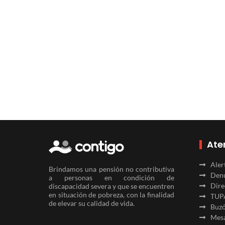
Ate
Aler
Brindamos una pensión no contributiva
Denu
a personas en condición de
Dire
discapacidad severa y que se encuentren
en situación de pobreza, con la finalidad
TUP
de elevar su calidad de vida.
Buzó
Mesa