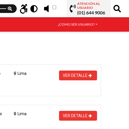
ATENCIÓN AL
USUARIO
(01) 644 9006
¿COMO SER USUARIO?
o
Lima
VER DETALLE
o
Lima
VER DETALLE