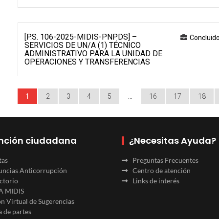
[P.S. 106-2025-MIDIS-PNPDS] –
Concluid
SERVICIOS DE UN/A (1) TÉCNICO
ADMINISTRATIVO PARA LA UNIDAD DE
OPERACIONES Y TRANSFERENCIAS
1
2
3
4
5
…
16
17
18
nción ciudadana
¿Necesitas Ayuda?
tas
Preguntas Frecuentes
ncias Anticorrupción
Centro de atención
ctorio
Links de interés
A MIDIS
n Virtual de Sugerencias
 de partes