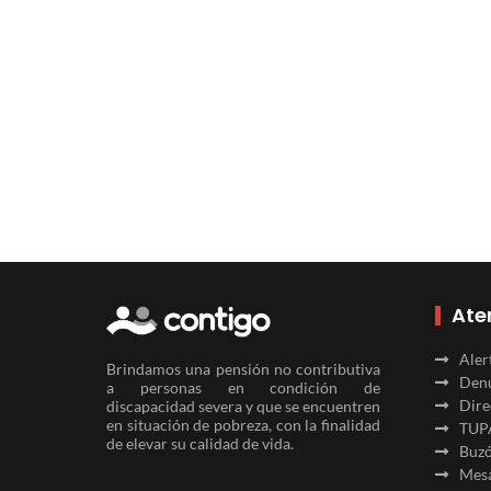
Ate
Aler
Brindamos una pensión no contributiva
Denu
a personas en condición de
Dire
discapacidad severa y que se encuentren
en situación de pobreza, con la finalidad
TUP
de elevar su calidad de vida.
Buzó
Mesa