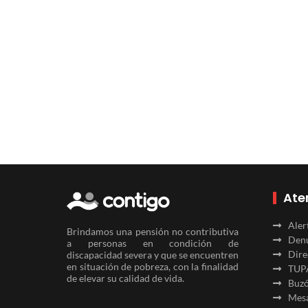
Ate
Aler
Brindamos una pensión no contributiva
Denu
a personas en condición de
Dire
discapacidad severa y que se encuentren
en situación de pobreza, con la finalidad
TUP
de elevar su calidad de vida.
Buzó
Mesa