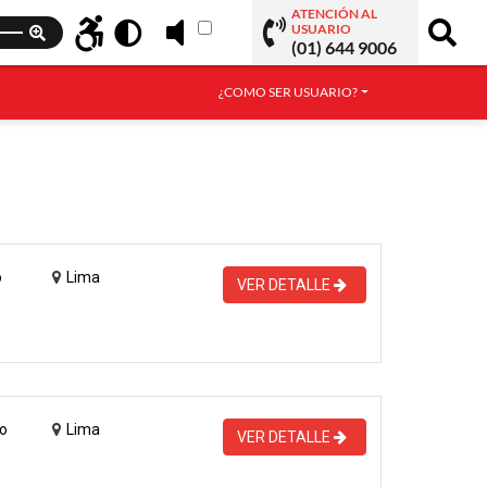
ATENCIÓN AL
USUARIO
(01) 644 9006
¿COMO SER USUARIO?
o
Lima
VER DETALLE
o
Lima
VER DETALLE