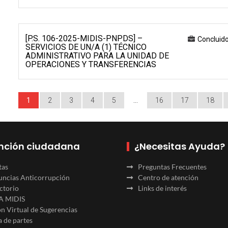
[P.S. 106-2025-MIDIS-PNPDS] –
Concluid
SERVICIOS DE UN/A (1) TÉCNICO
ADMINISTRATIVO PARA LA UNIDAD DE
OPERACIONES Y TRANSFERENCIAS
1
2
3
4
5
…
16
17
18
nción ciudadana
¿Necesitas Ayuda?
tas
Preguntas Frecuentes
ncias Anticorrupción
Centro de atención
ctorio
Links de interés
A MIDIS
n Virtual de Sugerencias
 de partes