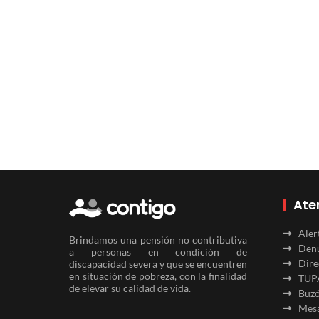
Ate
Aler
Brindamos una pensión no contributiva
Denu
a personas en condición de
Dire
discapacidad severa y que se encuentren
en situación de pobreza, con la finalidad
TUP
de elevar su calidad de vida.
Buzó
Mesa