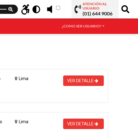
ATENCIÓN AL
USUARIO
(01) 644 9006
¿COMO SER USUARIO?
o
Lima
VER DETALLE
o
Lima
VER DETALLE