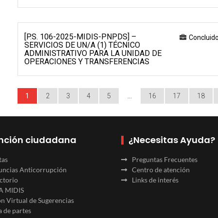
[P.S. 106-2025-MIDIS-PNPDS] –
Concluid
SERVICIOS DE UN/A (1) TÉCNICO
ADMINISTRATIVO PARA LA UNIDAD DE
OPERACIONES Y TRANSFERENCIAS
1
2
3
4
5
…
16
17
18
nción ciudadana
¿Necesitas Ayuda?
tas
Preguntas Frecuentes
ncias Anticorrupción
Centro de atención
ctorio
Links de interés
A MIDIS
n Virtual de Sugerencias
 de partes