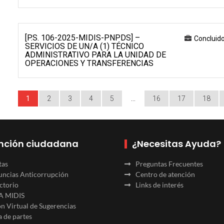
[P.S. 106-2025-MIDIS-PNPDS] –
Concluid
SERVICIOS DE UN/A (1) TÉCNICO
ADMINISTRATIVO PARA LA UNIDAD DE
OPERACIONES Y TRANSFERENCIAS
1
2
3
4
5
…
16
17
18
nción ciudadana
¿Necesitas Ayuda?
tas
Preguntas Frecuentes
ncias Anticorrupción
Centro de atención
ctorio
Links de interés
A MIDIS
n Virtual de Sugerencias
 de partes