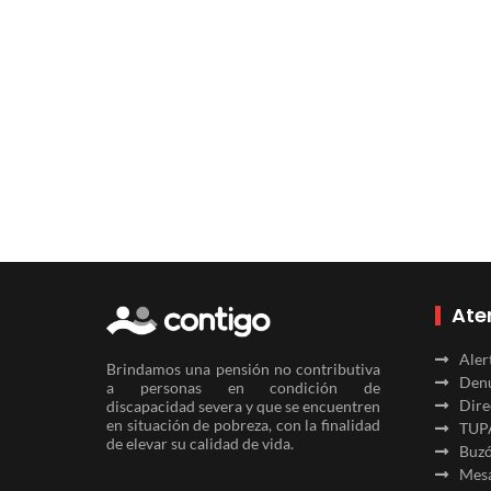
Ate
Aler
Brindamos una pensión no contributiva
Denu
a personas en condición de
Dire
discapacidad severa y que se encuentren
en situación de pobreza, con la finalidad
TUP
de elevar su calidad de vida.
Buzó
Mesa