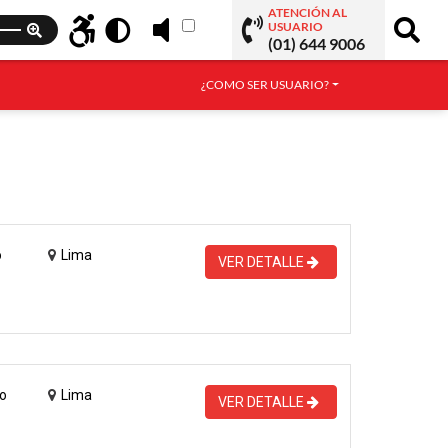
ATENCIÓN AL
USUARIO
(01) 644 9006
¿COMO SER USUARIO?
o
Lima
VER DETALLE
o
Lima
VER DETALLE