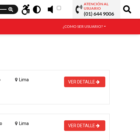
ATENCIÓN AL
USUARIO
(01) 644 9006
¿COMO SER USUARIO?
o
Lima
VER DETALLE
o
Lima
VER DETALLE