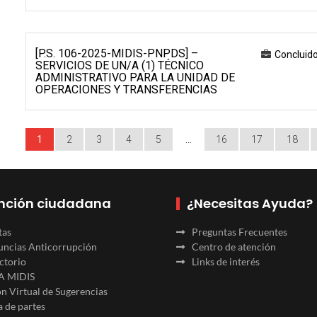
[P.S. 106-2025-MIDIS-PNPDS] –
Concluid
SERVICIOS DE UN/A (1) TÉCNICO
ADMINISTRATIVO PARA LA UNIDAD DE
OPERACIONES Y TRANSFERENCIAS
1
2
3
4
5
…
16
17
18
nción ciudadana
¿Necesitas Ayuda?
tas
Preguntas Frecuentes
ncias Anticorrupción
Centro de atención
ctorio
Links de interés
A MIDIS
n Virtual de Sugerencias
 de partes