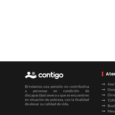
Ate
Aler
Brindamos una pensión no contributiva
Denu
a personas en condición de
Dire
discapacidad severa y que se encuentren
en situación de pobreza, con la finalidad
TUP
de elevar su calidad de vida.
Buzó
Mesa