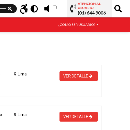
ATENCIÓN AL
USUARIO
(01) 644 9006
¿COMO SER USUARIO?
o
Lima
VER DETALLE
o
Lima
VER DETALLE