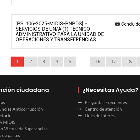
[P.S. 106-2025-MIDIS-PNPDS] –
Concluid
SERVICIOS DE UN/A (1) TÉCNICO
ADMINISTRATIVO PARA LA UNIDAD DE
OPERACIONES Y TRANSFERENCIAS
1
2
3
4
5
…
16
17
18
nción ciudadana
¿Necesitas Ayuda?
tas
Preguntas Frecuentes
ncias Anticorrupción
Centro de atención
ctorio
Links de interés
A MIDIS
n Virtual de Sugerencias
 de partes