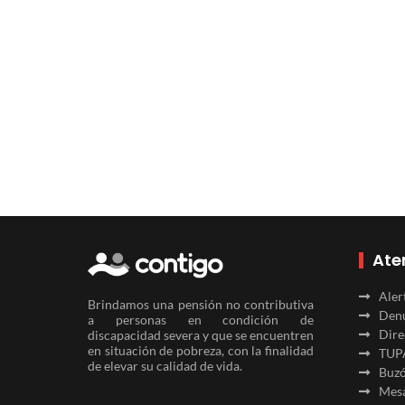
Ate
Aler
Brindamos una pensión no contributiva
Denu
a personas en condición de
Dire
discapacidad severa y que se encuentren
en situación de pobreza, con la finalidad
TUP
de elevar su calidad de vida.
Buzó
Mesa