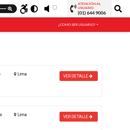
ATENCIÓN AL
USUARIO
(01) 644 9006
¿COMO SER USUARIO?
o
Lima
VER DETALLE
o
Lima
VER DETALLE