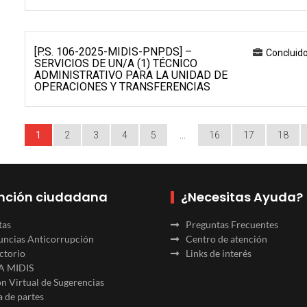
[P.S. 106-2025-MIDIS-PNPDS] –
Concluid
SERVICIOS DE UN/A (1) TÉCNICO
ADMINISTRATIVO PARA LA UNIDAD DE
OPERACIONES Y TRANSFERENCIAS
1
2
3
4
5
…
16
17
18
nción ciudadana
¿Necesitas Ayuda?
tas
Preguntas Frecuentes
ncias Anticorrupción
Centro de atención
ctorio
Links de interés
A MIDIS
n Virtual de Sugerencias
 de partes