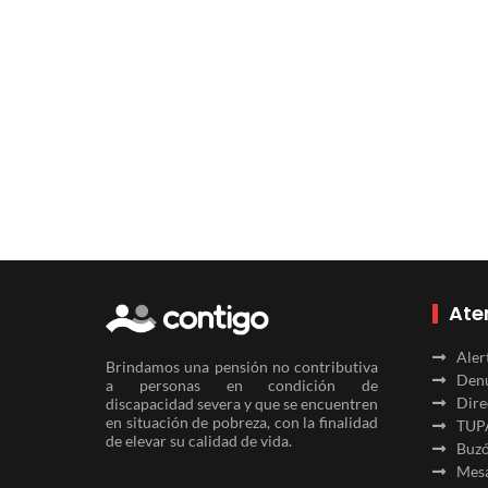
Ate
Aler
Brindamos una pensión no contributiva
Denu
a personas en condición de
Dire
discapacidad severa y que se encuentren
en situación de pobreza, con la finalidad
TUP
de elevar su calidad de vida.
Buzó
Mesa