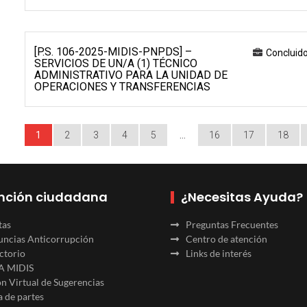
[P.S. 106-2025-MIDIS-PNPDS] –
Concluid
SERVICIOS DE UN/A (1) TÉCNICO
ADMINISTRATIVO PARA LA UNIDAD DE
OPERACIONES Y TRANSFERENCIAS
1
2
3
4
5
…
16
17
18
nción ciudadana
¿Necesitas Ayuda?
tas
Preguntas Frecuentes
ncias Anticorrupción
Centro de atención
ctorio
Links de interés
A MIDIS
n Virtual de Sugerencias
 de partes