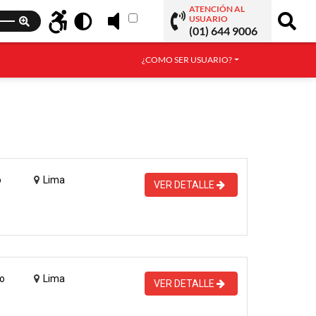
ATENCIÓN AL
USUARIO
(01) 644 9006
¿COMO SER USUARIO?
o
Lima
VER DETALLE
o
Lima
VER DETALLE