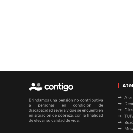
Ate
Aler
Brindamos una pensión no contributiva
Denu
a personas en condición de
Dire
discapacidad severa y que se encuentren
en situación de pobreza, con la finalidad
TUP
de elevar su calidad de vida.
Buzó
Mesa