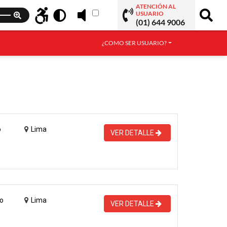
ATENCIÓN AL
USUARIO
(01) 644 9006
¿COMO SER USUARIO?
o
Lima
VER DETALLE
o
Lima
VER DETALLE