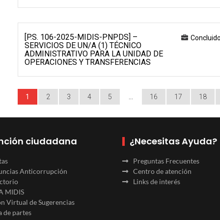
[P.S. 106-2025-MIDIS-PNPDS] –
Concluid
SERVICIOS DE UN/A (1) TÉCNICO
ADMINISTRATIVO PARA LA UNIDAD DE
OPERACIONES Y TRANSFERENCIAS
1
2
3
4
5
…
16
17
18
nción ciudadana
¿Necesitas Ayuda?
tas
Preguntas Frecuentes
ncias Anticorrupción
Centro de atención
ctorio
Links de interés
A MIDIS
n Virtual de Sugerencias
 de partes