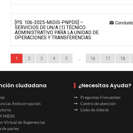
[P.S. 106-2025-MIDIS-PNPDS] –
Concluid
SERVICIOS DE UN/A (1) TÉCNICO
ADMINISTRATIVO PARA LA UNIDAD DE
OPERACIONES Y TRANSFERENCIAS
1
2
3
4
5
…
16
17
18
nción ciudadana
¿Necesitas Ayuda?
tas
Preguntas Frecuentes
ncias Anticorrupción
Centro de atención
ctorio
Links de interés
A MIDIS
n Virtual de Sugerencias
 de partes