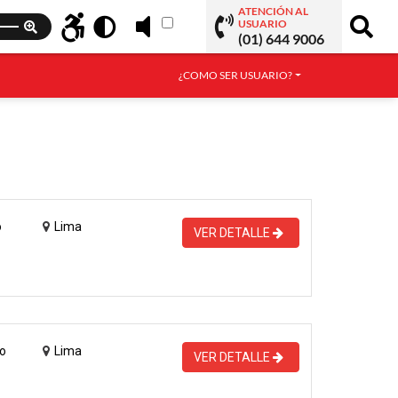
ATENCIÓN AL
USUARIO
(01) 644 9006
¿COMO SER USUARIO?
o
Lima
VER DETALLE
o
Lima
VER DETALLE