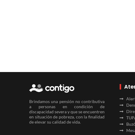
Ate
Aler
Brindamos una pensión no contributiva
Denu
a personas en condición de
Dire
discapacidad severa y que se encuentren
en situación de pobreza, con la finalidad
TUP
de elevar su calidad de vida.
Buzó
Mesa