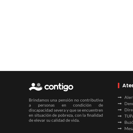
Ate
Aler
Brindamos una pensión no contributiva
Denu
a personas en condición de
Dire
discapacidad severa y que se encuentren
en situación de pobreza, con la finalidad
TUP
de elevar su calidad de vida.
Buzó
Mesa