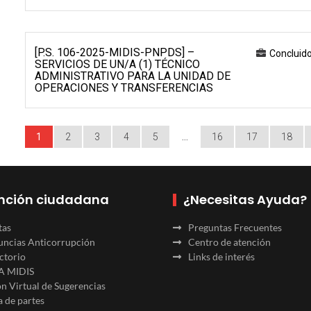
[P.S. 106-2025-MIDIS-PNPDS] –
Concluid
SERVICIOS DE UN/A (1) TÉCNICO
ADMINISTRATIVO PARA LA UNIDAD DE
OPERACIONES Y TRANSFERENCIAS
1
2
3
4
5
…
16
17
18
nción ciudadana
¿Necesitas Ayuda?
tas
Preguntas Frecuentes
ncias Anticorrupción
Centro de atención
ctorio
Links de interés
A MIDIS
n Virtual de Sugerencias
 de partes