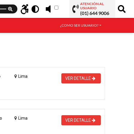
ATENCIÓN AL
USUARIO
(01) 644 9006
¿COMO SER USUARIO?
o
Lima
VER DETALLE
o
Lima
VER DETALLE