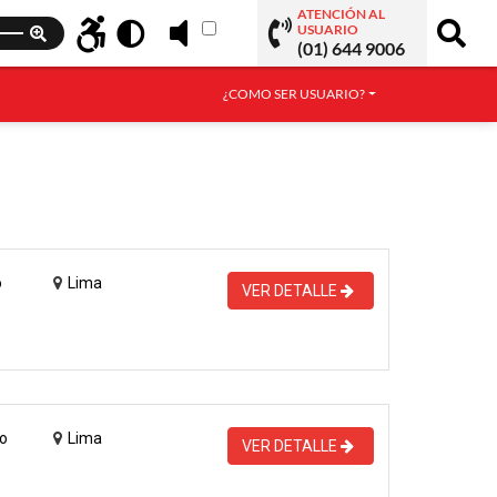
ATENCIÓN AL
USUARIO
(01) 644 9006
¿COMO SER USUARIO?
o
Lima
VER DETALLE
o
Lima
VER DETALLE