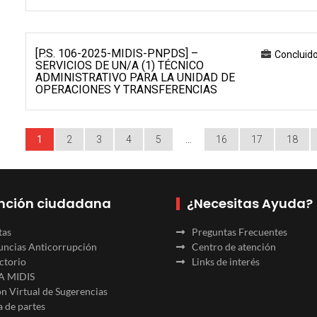
[P.S. 106-2025-MIDIS-PNPDS] –
Concluid
SERVICIOS DE UN/A (1) TÉCNICO
ADMINISTRATIVO PARA LA UNIDAD DE
OPERACIONES Y TRANSFERENCIAS
1
2
3
4
5
…
16
17
18
nción ciudadana
¿Necesitas Ayuda?
tas
Preguntas Frecuentes
ncias Anticorrupción
Centro de atención
ctorio
Links de interés
A MIDIS
n Virtual de Sugerencias
 de partes