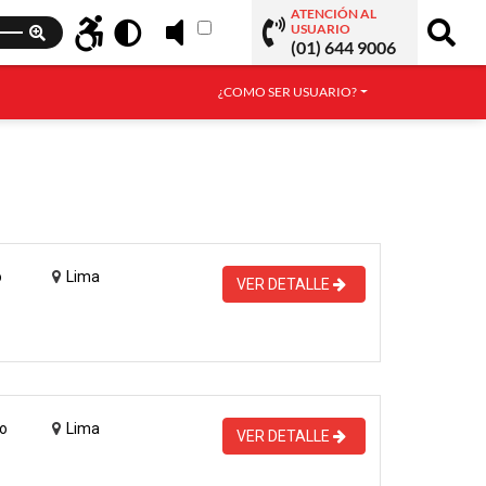
ATENCIÓN AL
USUARIO
(01) 644 9006
¿COMO SER USUARIO?
o
Lima
VER DETALLE
o
Lima
VER DETALLE