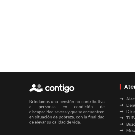
Ate
Aler
Brindamos una pensión no contributiva
Denu
a personas en condición de
Dire
discapacidad severa y que se encuentren
en situación de pobreza, con la finalidad
TUP
de elevar su calidad de vida.
Buzó
Mesa