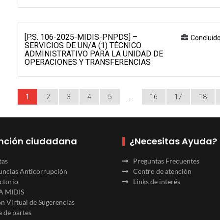
[P.S. 106-2025-MIDIS-PNPDS] –
Concluid
SERVICIOS DE UN/A (1) TÉCNICO
ADMINISTRATIVO PARA LA UNIDAD DE
OPERACIONES Y TRANSFERENCIAS
1
2
3
4
5
…
16
17
18
nción ciudadana
¿Necesitas Ayuda?
tas
Preguntas Frecuentes
ncias Anticorrupción
Centro de atención
ctorio
Links de interés
A MIDIS
n Virtual de Sugerencias
 de partes