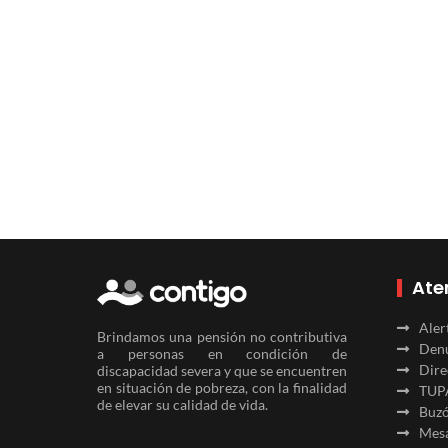
Ate
Aler
Brindamos una pensión no contributiva
Denu
a personas en condición de
Dire
discapacidad severa y que se encuentren
en situación de pobreza, con la finalidad
TUP
de elevar su calidad de vida.
Buzó
Mesa