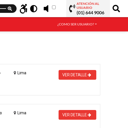
ATENCIÓN AL
USUARIO
(01) 644 9006
¿COMO SER USUARIO?
o
Lima
VER DETALLE
o
Lima
VER DETALLE