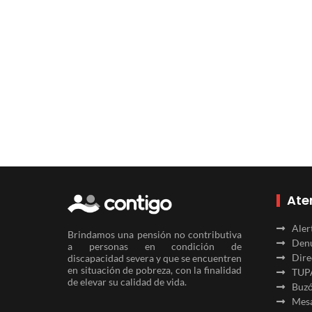
Ate
Aler
Brindamos una pensión no contributiva
Denu
a personas en condición de
Dire
discapacidad severa y que se encuentren
en situación de pobreza, con la finalidad
TUP
de elevar su calidad de vida.
Buzó
Mesa