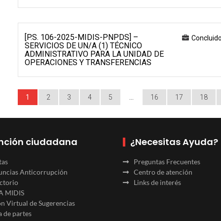
[P.S. 106-2025-MIDIS-PNPDS] –
Concluid
SERVICIOS DE UN/A (1) TÉCNICO
ADMINISTRATIVO PARA LA UNIDAD DE
OPERACIONES Y TRANSFERENCIAS
1
2
3
4
5
…
16
17
18
nción ciudadana
¿Necesitas Ayuda?
tas
Preguntas Frecuentes
ncias Anticorrupción
Centro de atención
ctorio
Links de interés
A MIDIS
n Virtual de Sugerencias
 de partes