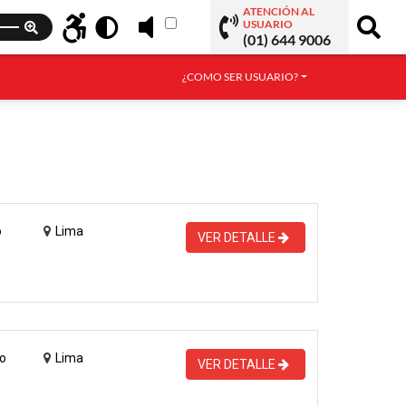
ATENCIÓN AL
USUARIO
(01) 644 9006
¿COMO SER USUARIO?
o
Lima
VER DETALLE
o
Lima
VER DETALLE