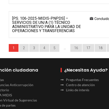
[P.S. 106-2025-MIDIS-PNPDS] –
Concluid
SERVICIOS DE UN/A (1) TÉCNICO
ADMINISTRATIVO PARA LA UNIDAD DE
OPERACIONES Y TRANSFERENCIAS
1
2
3
4
5
…
16
17
18
nción ciudadana
¿Necesitas Ayuda?
tas
Preguntas Frecuentes
ncias Anticorrupción
Centro de atención
ctorio
Links de interés
A MIDIS
n Virtual de Sugerencias
 de partes