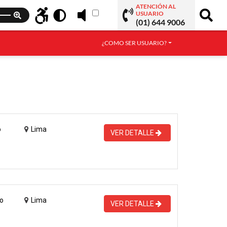
ATENCIÓN AL
USUARIO
(01) 644 9006
¿COMO SER USUARIO?
o
Lima
VER DETALLE
o
Lima
VER DETALLE