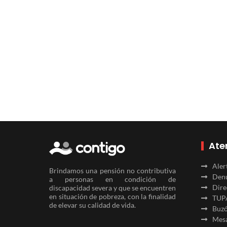
Ate
Aler
Brindamos una pensión no contributiva
Denu
a personas en condición de
Dire
discapacidad severa y que se encuentren
en situación de pobreza, con la finalidad
TUP
de elevar su calidad de vida.
Buzó
Mesa