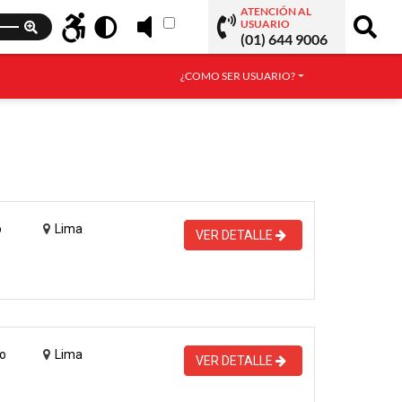
ATENCIÓN AL
USUARIO
(01) 644 9006
¿COMO SER USUARIO?
o
Lima
VER DETALLE
o
Lima
VER DETALLE