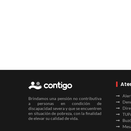
Ate
Aler
Brindamos una pensión no contributiva
Denu
a personas en condición de
Dire
discapacidad severa y que se encuentren
en situación de pobreza, con la finalidad
TUP
de elevar su calidad de vida.
Buzó
Mesa